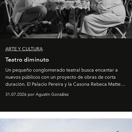
ARTE Y CULTURA
Teatro diminuto
Un pequeño conglomerado teatral busca encantar a
nuevos públicos con un proyecto de obras de corta
duración. El Palacio Pereira y la Casona Rebeca Matte
son algunos de los lugares que han albergado estas
31.07.2026 por Agustín González
miniobras. Sus puestas en escena son limpias; ponen el
foco en la historia y los personajes.