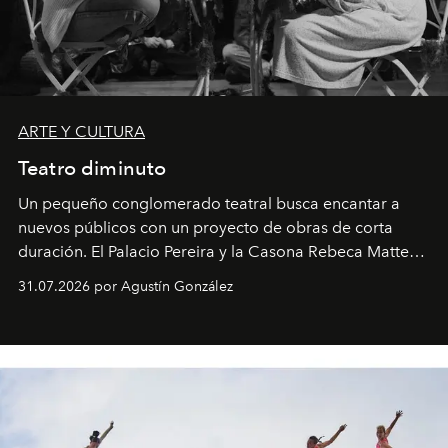
ARTE Y CULTURA
Teatro diminuto
Un pequeño conglomerado teatral busca encantar a
nuevos públicos con un proyecto de obras de corta
duración. El Palacio Pereira y la Casona Rebeca Matte
son algunos de los lugares que han albergado estas
31.07.2026 por Agustín González
miniobras. Sus puestas en escena son limpias; ponen el
foco en la historia y los personajes.