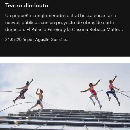
Teatro diminuto
Un pequeño conglomerado teatral busca encantar a
nuevos públicos con un proyecto de obras de corta
duración. El Palacio Pereira y la Casona Rebeca Matte
son algunos de los lugares que han albergado estas
31.07.2026 por Agustín González
miniobras. Sus puestas en escena son limpias; ponen el
foco en la historia y los personajes.