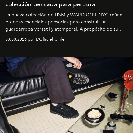
colección pensada para perdurar
La nueva colección de H&M y WARDROBE.NYC reúne
prendas esenciales pensadas para construir un
guardarropa versátil y atemporal. A propósito de su
lanzamiento, los fundadores de la firma neoyorquina y
03.08.2026 por L'Officiel Chile
la asesora creativa y jefa de diseño global de la marca
sueca compartieron su visión sobre el proceso creativo
y la filosofía detrás de la propuesta.