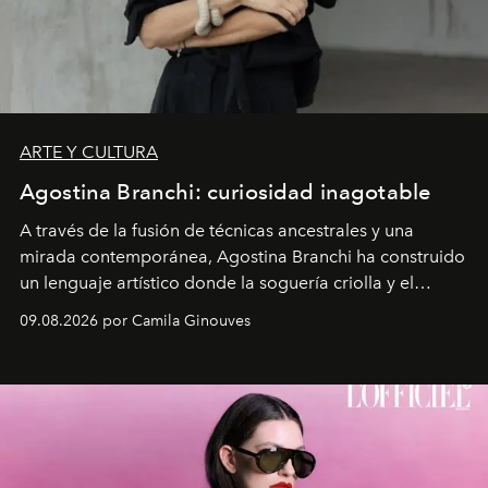
ARTE Y CULTURA
Agostina Branchi: curiosidad inagotable
A través de la fusión de técnicas ancestrales y una
mirada contemporánea, Agostina Branchi ha construido
un lenguaje artístico donde la soguería criolla y el
embarrilado dan vida a esculturas textiles tan rígidas
09.08.2026 por Camila Ginouves
como fluidas. En septiembre la artista presentará una
nueva exposición individual en el Centro Cultural
Montecarmelo.