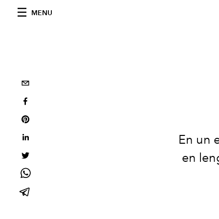
MENU
En un e
en len