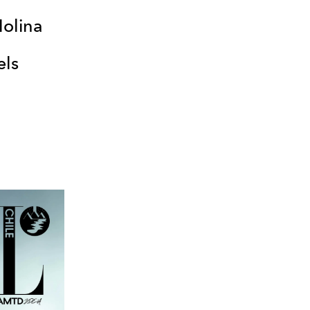
Molina
els