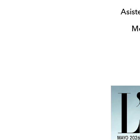
Asist
Mo