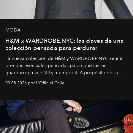
MODA
H&M x WARDROBE.NYC: las claves de una
colección pensada para perdurar
La nueva colección de H&M y WARDROBE.NYC reúne
prendas esenciales pensadas para construir un
guardarropa versátil y atemporal. A propósito de su
lanzamiento, los fundadores de la firma neoyorquina y
03.08.2026 por L'Officiel Chile
la asesora creativa y jefa de diseño global de la marca
sueca compartieron su visión sobre el proceso creativo
y la filosofía detrás de la propuesta.