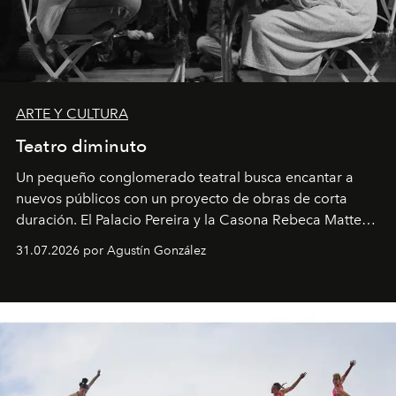
ARTE Y CULTURA
Teatro diminuto
Un pequeño conglomerado teatral busca encantar a
nuevos públicos con un proyecto de obras de corta
duración. El Palacio Pereira y la Casona Rebeca Matte
son algunos de los lugares que han albergado estas
31.07.2026 por Agustín González
miniobras. Sus puestas en escena son limpias; ponen el
foco en la historia y los personajes.