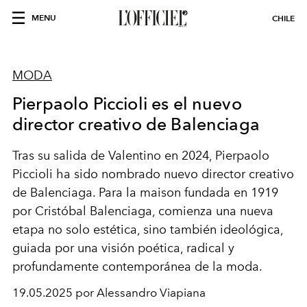
MENU
CHILE
MODA
Pierpaolo Piccioli es el nuevo
director creativo de Balenciaga
Tras
su
salida
de
Valentino
en
2024,
Pierpaolo
Piccioli
ha
sido
nombrado
nuevo
director
creativo
de
Balenciaga.
Para
la
maison
fundada
en
1919
por
Cristóbal
Balenciaga,
comienza
una
nueva
etapa
no
solo
estética,
sino
también
ideológica,
guiada
por
una
visión
poética,
radical
y
profundamente
contemporánea
de
la
moda.
19.05.2025 por Alessandro Viapiana