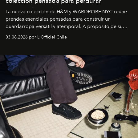
colección pensada para perdurar
La nueva colección de H&M y WARDROBE.NYC reúne
prendas esenciales pensadas para construir un
guardarropa versátil y atemporal. A propósito de su
lanzamiento, los fundadores de la firma neoyorquina y
03.08.2026 por L'Officiel Chile
la asesora creativa y jefa de diseño global de la marca
sueca compartieron su visión sobre el proceso creativo
y la filosofía detrás de la propuesta.