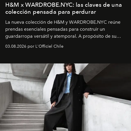
H&M x WARDROBE.NYC: las claves de una
colección pensada para perdurar
La nueva colección de H&M y WARDROBE.NYC reúne
prendas esenciales pensadas para construir un
guardarropa versátil y atemporal. A propósito de su
lanzamiento, los fundadores de la firma neoyorquina y
03.08.2026 por L'Officiel Chile
la asesora creativa y jefa de diseño global de la marca
sueca compartieron su visión sobre el proceso creativo
y la filosofía detrás de la propuesta.