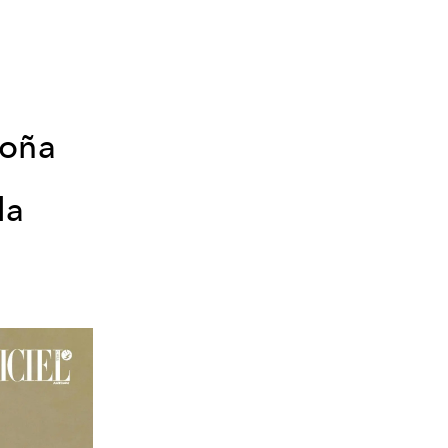
o
doña
la