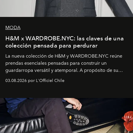
MODA
H&M x WARDROBE.NYC: las claves de una
colección pensada para perdurar
La nueva colección de H&M y WARDROBE.NYC reúne
prendas esenciales pensadas para construir un
guardarropa versátil y atemporal. A propósito de su
lanzamiento, los fundadores de la firma neoyorquina y
03.08.2026 por L'Officiel Chile
la asesora creativa y jefa de diseño global de la marca
sueca compartieron su visión sobre el proceso creativo
y la filosofía detrás de la propuesta.