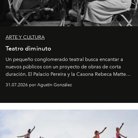
ARTE Y CULTURA
Teatro diminuto
Un pequeño conglomerado teatral busca encantar a
nuevos públicos con un proyecto de obras de corta
duración. El Palacio Pereira y la Casona Rebeca Matte
son algunos de los lugares que han albergado estas
31.07.2026 por Agustín González
miniobras. Sus puestas en escena son limpias; ponen el
foco en la historia y los personajes.