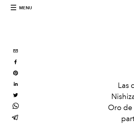
MENU
Las 
Nishiz
Oro de 
part