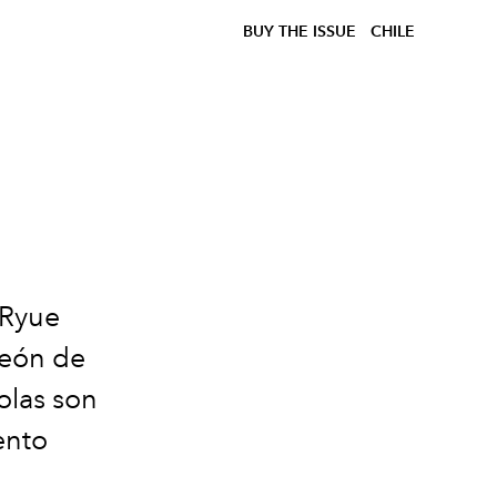
BUY THE ISSUE
CHILE
 Ryue
León de
olas son
iento