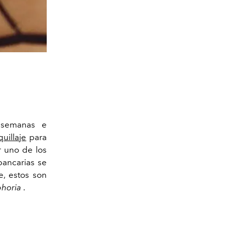
 semanas e
uillaje
para
r uno de los
bancarias se
e, estos son
horia
.