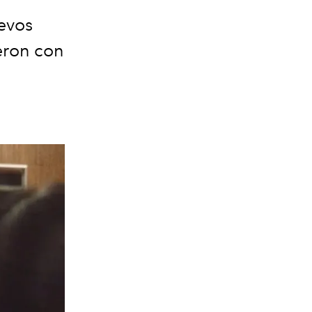
evos
eron con