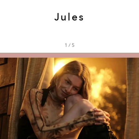
Jules
1
/
5