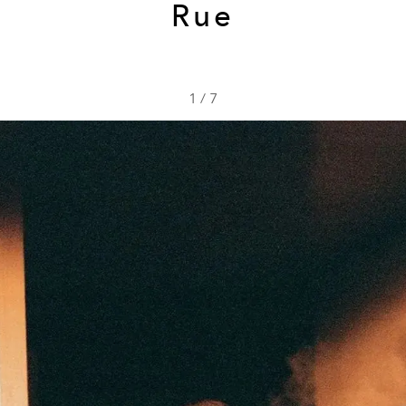
Rue
1
/
7