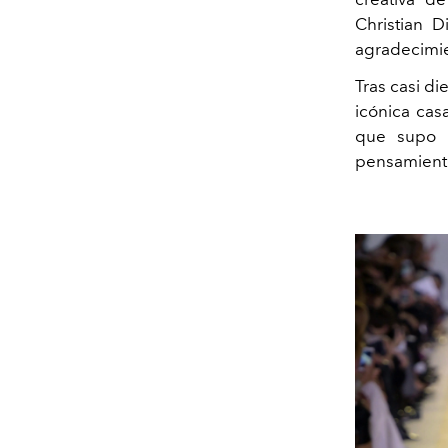
Christian D
agradecimi
Tras casi di
icónica cas
que supo e
pensamient