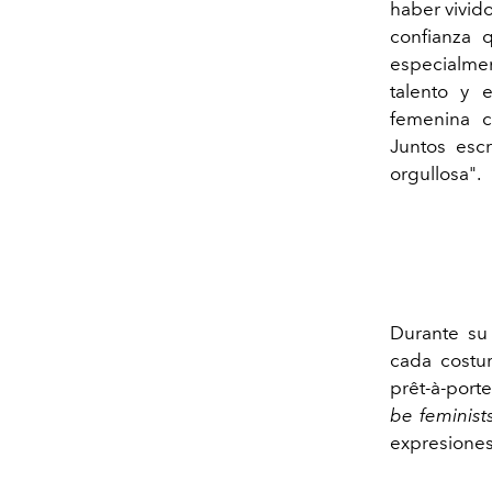
haber vivid
confianza 
especialmen
talento y 
femenina c
Juntos escr
orgullosa".
Durante su
cada costu
prêt-à-port
be feminist
expresiones 