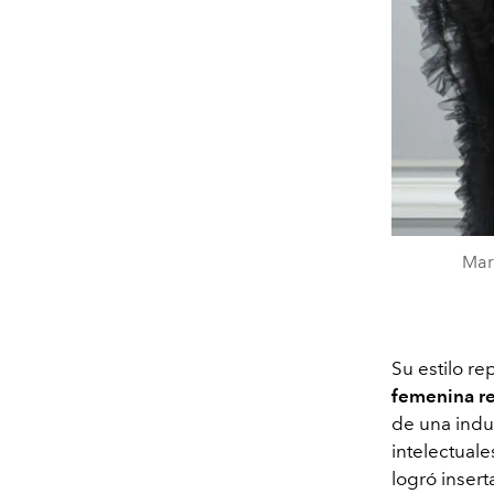
Mar
Su estilo r
femenina r
de una indus
intelectuale
logró inser