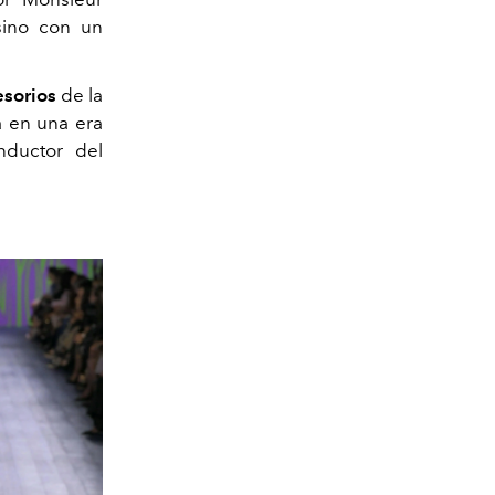
 sino con un
esorios
de la
a en una era
nductor del