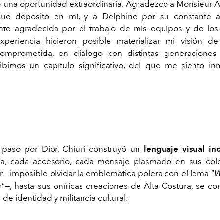
o una oportunidad extraordinaria. Agradezco a Monsieur Ar
que depositó en mí, y a Delphine por su constante a
te agradecida por el trabajo de mis equipos y de los 
experiencia hicieron posible materializar mi visión 
omprometida, en diálogo con distintas generaciones d
ibimos un capítulo significativo, del que me siento 
 paso por Dior, Chiuri construyó un
lenguaje visual in
ra, cada accesorio, cada mensaje plasmado en sus col
er —imposible olvidar la emblemática polera con el lema
"W
s"
—, hasta sus oníricas creaciones de Alta Costura, se con
de identidad y militancia cultural.