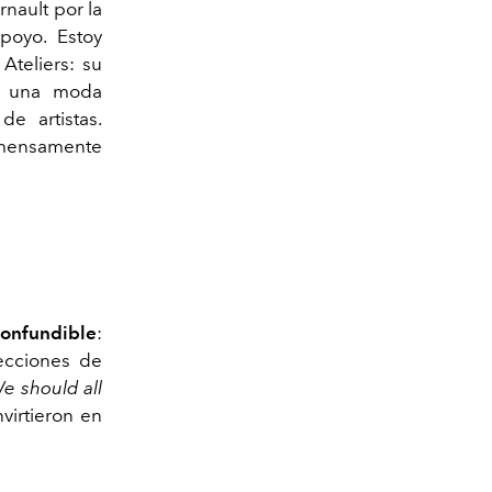
nault por la
poyo. Estoy
Ateliers: su
de una moda
e artistas.
inmensamente
confundible
:
ecciones de
e should all
virtieron en