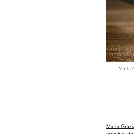
Maria G
Maria Grazi
creativa d