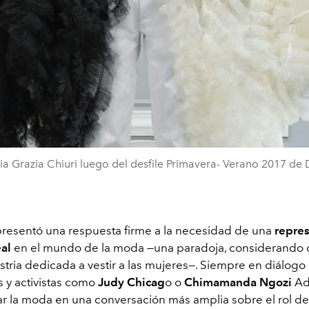
ia Grazia Chiuri luego del desfile Primavera- Verano 2017 de D
epresentó una respuesta firme a la necesidad de una
repre
eal
en el mundo de la moda —una paradoja, considerando q
tria dedicada a vestir a las mujeres—. Siempre en diálogo c
s y activistas como
Judy Chicag
o o
Chimamanda Ngozi
Adi
tar la moda en una conversación más amplia sobre el rol de