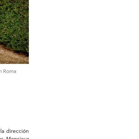
 en Roma
la dirección
or Monsieur