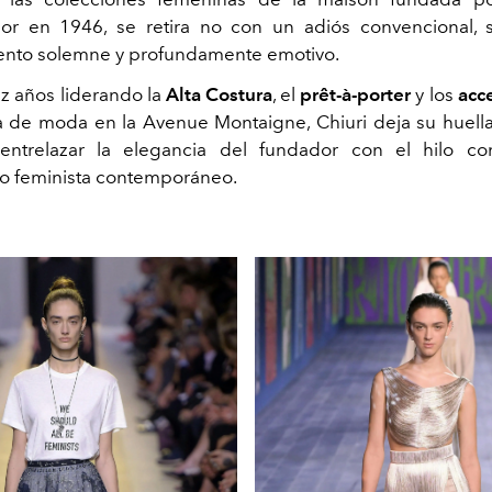
ior en 1946, se retira no con un adiós convencional,
ento solemne y profundamente emotivo.
ez años liderando la
Alta Costura
, el
prêt-à-porter
y los
acc
a de moda en la Avenue Montaigne, Chiuri deja su huell
ntrelazar la elegancia del fundador con el hilo co
o feminista contemporáneo.