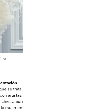
ior.
sentación
ue se trata
on artistas,
chie, Chiuri
 la mujer en