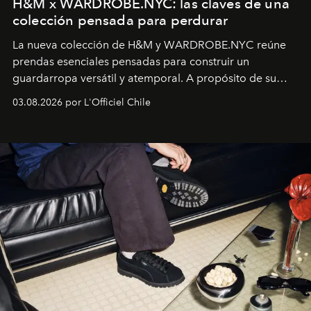
H&M x WARDROBE.NYC: las claves de una
colección pensada para perdurar
La nueva colección de H&M y WARDROBE.NYC reúne
prendas esenciales pensadas para construir un
guardarropa versátil y atemporal. A propósito de su
lanzamiento, los fundadores de la firma neoyorquina y
03.08.2026 por L'Officiel Chile
la asesora creativa y jefa de diseño global de la marca
sueca compartieron su visión sobre el proceso creativo
y la filosofía detrás de la propuesta.