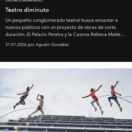
Teatro diminuto
Un pequeño conglomerado teatral busca encantar a
nuevos públicos con un proyecto de obras de corta
duración. El Palacio Pereira y la Casona Rebeca Matte
son algunos de los lugares que han albergado estas
31.07.2026 por Agustín González
miniobras. Sus puestas en escena son limpias; ponen el
foco en la historia y los personajes.