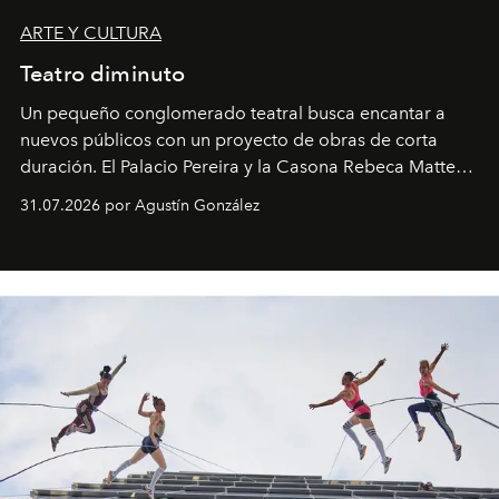
ARTE Y CULTURA
Teatro diminuto
Un pequeño conglomerado teatral busca encantar a
nuevos públicos con un proyecto de obras de corta
duración. El Palacio Pereira y la Casona Rebeca Matte
son algunos de los lugares que han albergado estas
31.07.2026 por Agustín González
miniobras. Sus puestas en escena son limpias; ponen el
foco en la historia y los personajes.