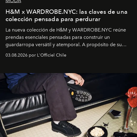
MODA
H&M x WARDROBE.NYC: las claves de una
colección pensada para perdurar
La nueva colección de H&M y WARDROBE.NYC reúne
prendas esenciales pensadas para construir un
guardarropa versátil y atemporal. A propósito de su
lanzamiento, los fundadores de la firma neoyorquina y
03.08.2026 por L'Officiel Chile
la asesora creativa y jefa de diseño global de la marca
sueca compartieron su visión sobre el proceso creativo
y la filosofía detrás de la propuesta.