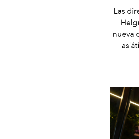
Las dir
Helgu
nueva c
asiát