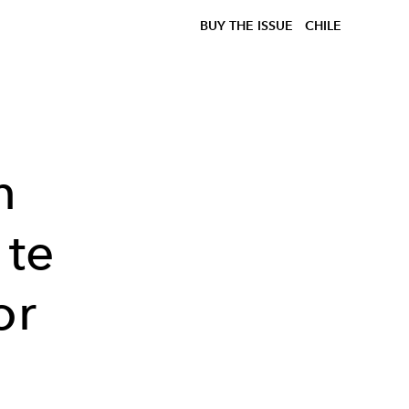
BUY THE ISSUE
CHILE
n
 te
or