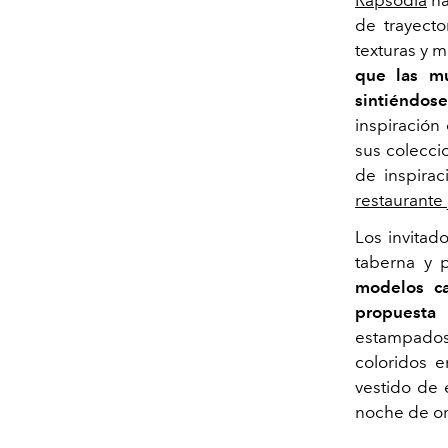
Rapsodia
ha
de trayecto
texturas y 
que las mu
sintiéndos
inspiración
sus colecci
de inspirac
restaurant
Los invitad
taberna y p
modelos c
propuesta
estampados 
coloridos 
vestido de 
noche de or