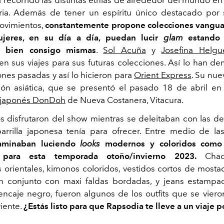
 recorrido las distintas etnias de alrededor del mundo en
ria. Además de tener un espíritu único destacado por 
movimientos,
constantemente propone colecciones vanguar
jeres, en su día a día, puedan lucir
glam
estando
e bien consigo mismas
.
Sol Acuña
y
Josefina Helgu
 en sus viajes para sus futuras colecciones. Así lo han d
ones pasadas y así lo hicieron para
Orient Express
. Su nue
ión asiática, que se presentó el pasado 18 de abril en
e japonés DonDoh
de Nueva Costanera, Vitacura.
os disfrutaron del show mientras se deleitaban con las del
arrilla japonesa tenía para ofrecer. Entre medio de l
aminaban luciendo
looks
modernos y coloridos como
 para esta temporada otoño/invierno 2023.
Chaq
orientales, kimonos coloridos, vestidos cortos de mostacil
en conjunto con maxi faldas bordadas, y jeans estampa
encaje negro, fueron algunos de los outfits que se viero
iente.
¿Estás listo para que Rapsodia te lleve a un viaje 