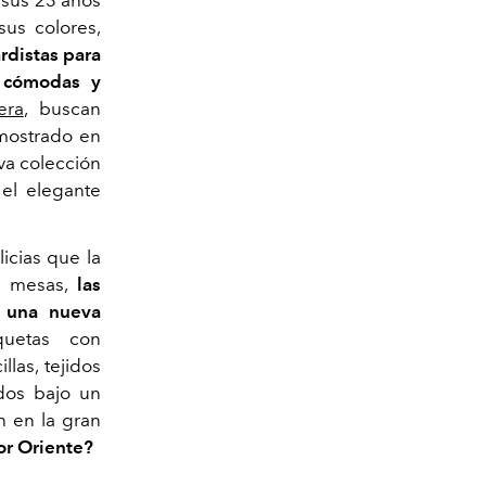
 sus 23 años
sus colores,
distas para
 cómodas y
era
, buscan
emostrado en
va colección
 el elegante
icias que la
as mesas,
las
 una nueva
uetas con
las, tejidos
dos bajo un
n en la gran
por Oriente?