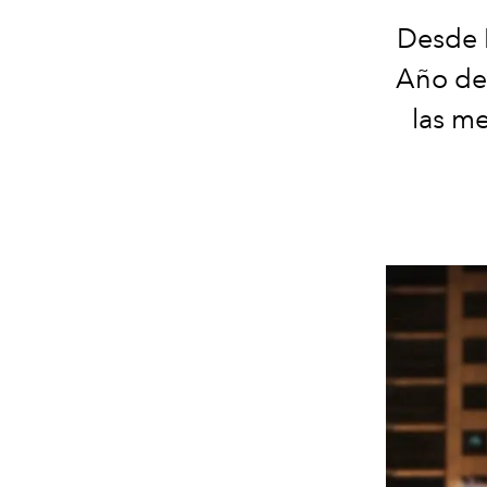
Desde L
Año de 
las me