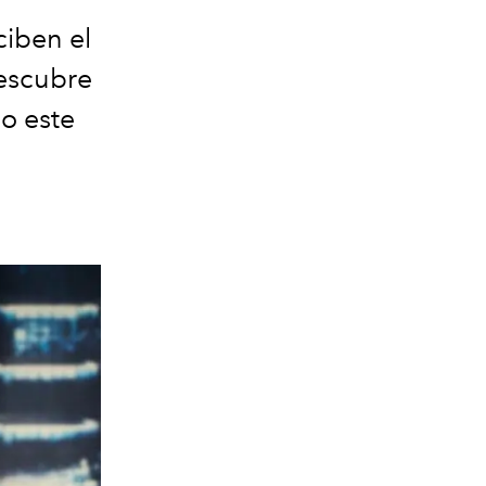
ciben el
Descubre
lo este