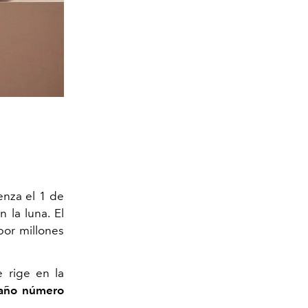
enza el 1 de
n la luna. El
por millones
e rige en la
año número