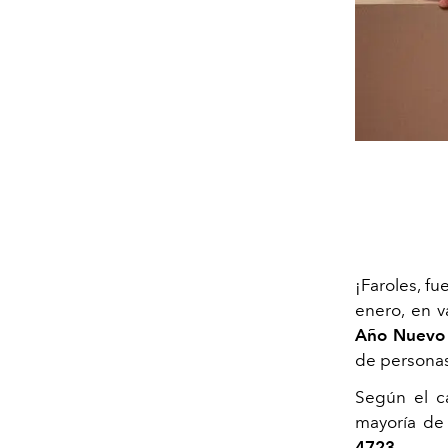
¡Faroles, f
enero, en va
Año Nuevo
de personas
Según el ca
mayoría de
4723
.