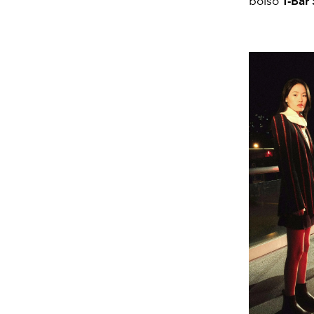
bolso
T-Bar 