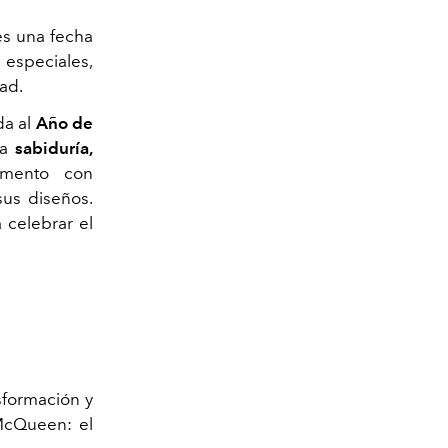
s una fecha
 especiales,
dad.
da al
Año de
ta
sabiduría,
mento con
sus diseños.
 celebrar el
formación y
cQueen: el