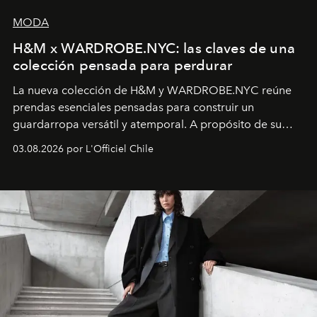
MODA
H&M x WARDROBE.NYC: las claves de una
colección pensada para perdurar
La nueva colección de H&M y WARDROBE.NYC reúne
prendas esenciales pensadas para construir un
guardarropa versátil y atemporal. A propósito de su
lanzamiento, los fundadores de la firma neoyorquina y
03.08.2026 por L'Officiel Chile
la asesora creativa y jefa de diseño global de la marca
sueca compartieron su visión sobre el proceso creativo
y la filosofía detrás de la propuesta.