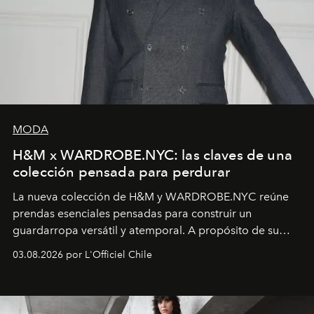
MODA
H&M x WARDROBE.NYC: las claves de una
colección pensada para perdurar
La nueva colección de H&M y WARDROBE.NYC reúne
prendas esenciales pensadas para construir un
guardarropa versátil y atemporal. A propósito de su
lanzamiento, los fundadores de la firma neoyorquina y
03.08.2026 por L'Officiel Chile
la asesora creativa y jefa de diseño global de la marca
sueca compartieron su visión sobre el proceso creativo
y la filosofía detrás de la propuesta.