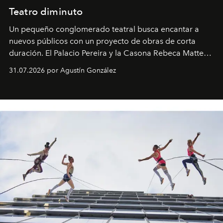
Teatro diminuto
Un pequeño conglomerado teatral busca encantar a
nuevos públicos con un proyecto de obras de corta
duración. El Palacio Pereira y la Casona Rebeca Matte
son algunos de los lugares que han albergado estas
31.07.2026 por Agustín González
miniobras. Sus puestas en escena son limpias; ponen el
foco en la historia y los personajes.