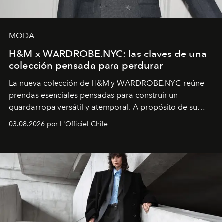
MODA
H&M x WARDROBE.NYC: las claves de una
colección pensada para perdurar
La nueva colección de H&M y WARDROBE.NYC reúne
prendas esenciales pensadas para construir un
guardarropa versátil y atemporal. A propósito de su
lanzamiento, los fundadores de la firma neoyorquina y
03.08.2026 por L'Officiel Chile
la asesora creativa y jefa de diseño global de la marca
sueca compartieron su visión sobre el proceso creativo
y la filosofía detrás de la propuesta.