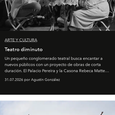
ARTE Y CULTURA
Teatro diminuto
Un pequeño conglomerado teatral busca encantar a
nuevos públicos con un proyecto de obras de corta
duración. El Palacio Pereira y la Casona Rebeca Matte
son algunos de los lugares que han albergado estas
31.07.2026 por Agustín González
miniobras. Sus puestas en escena son limpias; ponen el
foco en la historia y los personajes.