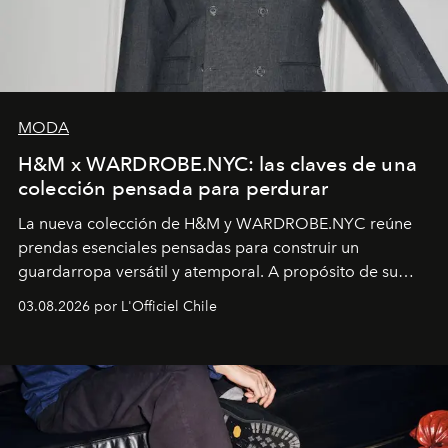
MODA
H&M x WARDROBE.NYC: las claves de una
colección pensada para perdurar
La nueva colección de H&M y WARDROBE.NYC reúne
prendas esenciales pensadas para construir un
guardarropa versátil y atemporal. A propósito de su
lanzamiento, los fundadores de la firma neoyorquina y
03.08.2026 por L'Officiel Chile
la asesora creativa y jefa de diseño global de la marca
sueca compartieron su visión sobre el proceso creativo
y la filosofía detrás de la propuesta.