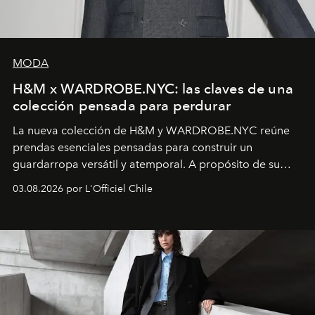
MODA
H&M x WARDROBE.NYC: las claves de una
colección pensada para perdurar
La nueva colección de H&M y WARDROBE.NYC reúne
prendas esenciales pensadas para construir un
guardarropa versátil y atemporal. A propósito de su
lanzamiento, los fundadores de la firma neoyorquina y
03.08.2026 por L'Officiel Chile
la asesora creativa y jefa de diseño global de la marca
sueca compartieron su visión sobre el proceso creativo
y la filosofía detrás de la propuesta.