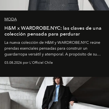
MODA
H&M x WARDROBE.NYC: las claves de una
colección pensada para perdurar
La nueva colección de H&M y WARDROBE.NYC reúne
prendas esenciales pensadas para construir un
guardarropa versátil y atemporal. A propósito de su
lanzamiento, los fundadores de la firma neoyorquina y
03.08.2026 por L'Officiel Chile
la asesora creativa y jefa de diseño global de la marca
sueca compartieron su visión sobre el proceso creativo
y la filosofía detrás de la propuesta.