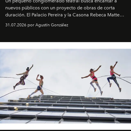
Un pequeño conglomerado teatral busca encantar a
nuevos públicos con un proyecto de obras de corta
duración. El Palacio Pereira y la Casona Rebeca Matte
son algunos de los lugares que han albergado estas
31.07.2026 por Agustín González
miniobras. Sus puestas en escena son limpias; ponen el
foco en la historia y los personajes.