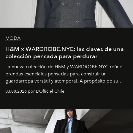
MODA
H&M x WARDROBE.NYC: las claves de una
colección pensada para perdurar
La nueva colección de H&M y WARDROBE.NYC reúne
prendas esenciales pensadas para construir un
guardarropa versátil y atemporal. A propósito de su
lanzamiento, los fundadores de la firma neoyorquina y
03.08.2026 por L'Officiel Chile
la asesora creativa y jefa de diseño global de la marca
sueca compartieron su visión sobre el proceso creativo
y la filosofía detrás de la propuesta.