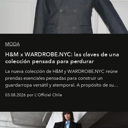
MODA
H&M x WARDROBE.NYC: las claves de una
colección pensada para perdurar
La nueva colección de H&M y WARDROBE.NYC reúne
prendas esenciales pensadas para construir un
guardarropa versátil y atemporal. A propósito de su
lanzamiento, los fundadores de la firma neoyorquina y
03.08.2026 por L'Officiel Chile
la asesora creativa y jefa de diseño global de la marca
sueca compartieron su visión sobre el proceso creativo
y la filosofía detrás de la propuesta.