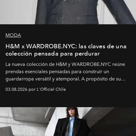
MODA
H&M x WARDROBE.NYC: las claves de una
colección pensada para perdurar
La nueva colección de H&M y WARDROBE.NYC reúne
prendas esenciales pensadas para construir un
guardarropa versátil y atemporal. A propósito de su
lanzamiento, los fundadores de la firma neoyorquina y
03.08.2026 por L'Officiel Chile
la asesora creativa y jefa de diseño global de la marca
sueca compartieron su visión sobre el proceso creativo
y la filosofía detrás de la propuesta.