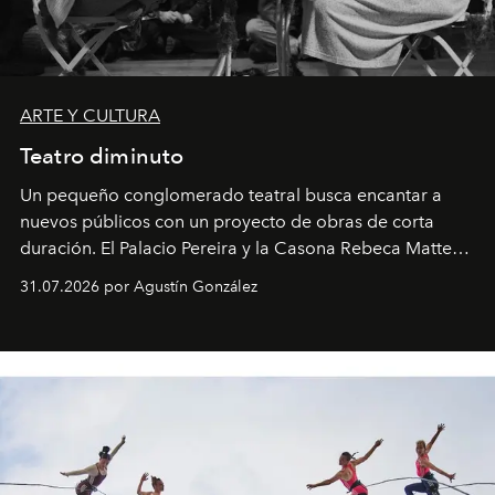
ARTE Y CULTURA
Teatro diminuto
Un pequeño conglomerado teatral busca encantar a
nuevos públicos con un proyecto de obras de corta
duración. El Palacio Pereira y la Casona Rebeca Matte
son algunos de los lugares que han albergado estas
31.07.2026 por Agustín González
miniobras. Sus puestas en escena son limpias; ponen el
foco en la historia y los personajes.