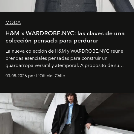
MODA
H&M x WARDROBE.NYC: las claves de una
colección pensada para perdurar
La nueva colección de H&M y WARDROBE.NYC reúne
prendas esenciales pensadas para construir un
guardarropa versátil y atemporal. A propósito de su
lanzamiento, los fundadores de la firma neoyorquina y
03.08.2026 por L'Officiel Chile
la asesora creativa y jefa de diseño global de la marca
sueca compartieron su visión sobre el proceso creativo
y la filosofía detrás de la propuesta.