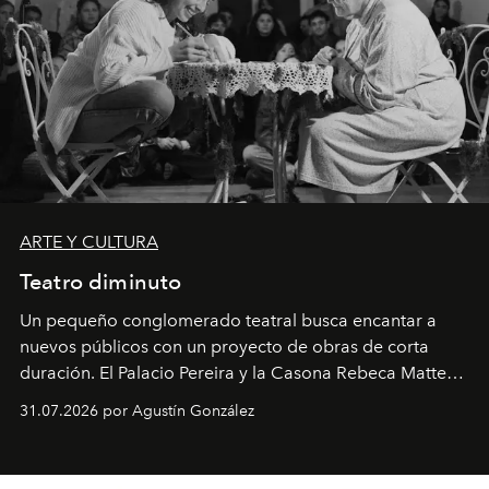
ARTE Y CULTURA
Teatro diminuto
Un pequeño conglomerado teatral busca encantar a
nuevos públicos con un proyecto de obras de corta
duración. El Palacio Pereira y la Casona Rebeca Matte
son algunos de los lugares que han albergado estas
31.07.2026 por Agustín González
miniobras. Sus puestas en escena son limpias; ponen el
foco en la historia y los personajes.