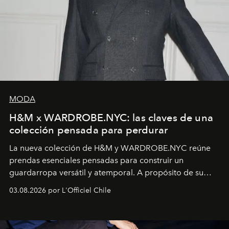
MODA
H&M x WARDROBE.NYC: las claves de una
colección pensada para perdurar
La nueva colección de H&M y WARDROBE.NYC reúne
prendas esenciales pensadas para construir un
guardarropa versátil y atemporal. A propósito de su
lanzamiento, los fundadores de la firma neoyorquina y
03.08.2026 por L'Officiel Chile
la asesora creativa y jefa de diseño global de la marca
sueca compartieron su visión sobre el proceso creativo
y la filosofía detrás de la propuesta.