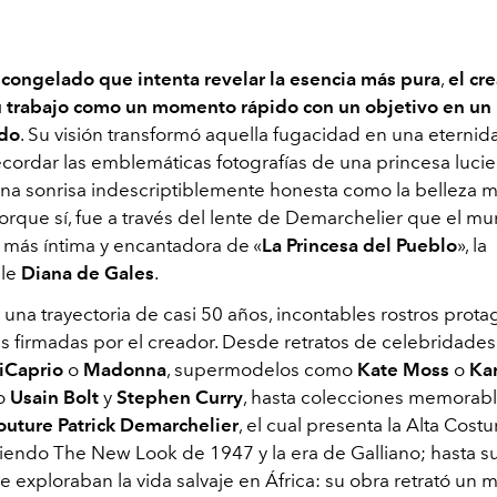
 congelado que intenta revelar la esencia más pura
,
el cr
u trabajo como un momento rápido con un objetivo en u
do
. Su visión transformó aquella fugacidad en una eternid
ecordar las emblemáticas fotografías de una princesa luci
 una sonrisa indescriptiblemente honesta como la belleza 
orque sí, fue a través del lente de Demarchelier que el 
ta más íntima y encantadora de
«
La Princesa del Pueblo
»
, la
ble
Diana de Gales
.
 una trayectoria de casi 50 años, incontables rostros prot
s firmadas por el creador. Desde retratos de celebridade
iCaprio
o
Madonna
, supermodelos como
Kate Moss
o
Kar
mo
Usain Bolt
y
Stephen Curry
,
hasta colecciones memorab
outure Patrick Demarchelier
, el cual presenta la Alta Costu
viendo The New Look de 1947 y la era de Galliano; hasta 
e exploraban la vida salvaje en África: su obra retrató un