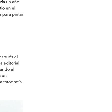
rís
un año
tió en el
a para pintar
espués el
a editorial
rando el
a un
a fotografía.