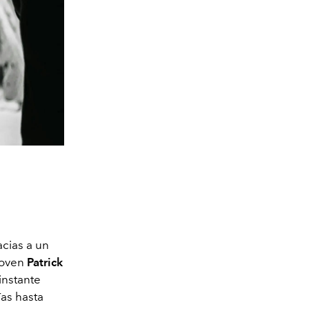
acias a un
joven
Patrick
instante
ías hasta