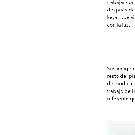
trabajar co
después de r
lugar que vi
con la luz.
Sus imágene
resto del pl
de moda más
trabajo de
I
referente qu