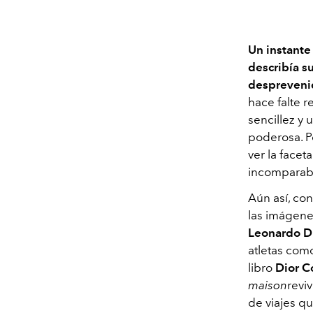
Un instante
describía s
despreveni
hace falte r
sencillez y
poderosa. P
ver la face
incompara
Aún así, con
las imágene
Leonardo D
atletas co
libro
Dior C
maison
revi
de viajes qu