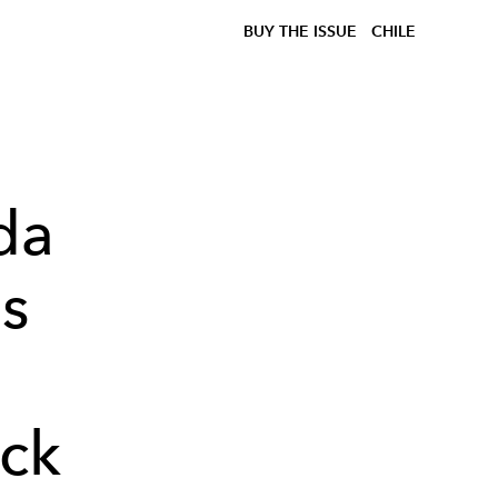
BUY THE ISSUE
CHILE
da
us
ick