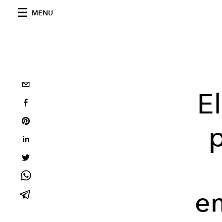
MENU
E
p
em