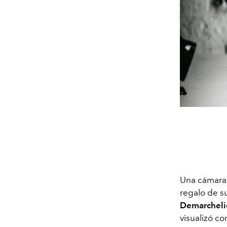
Una cámar
regalo de s
Demarcheli
visualizó co