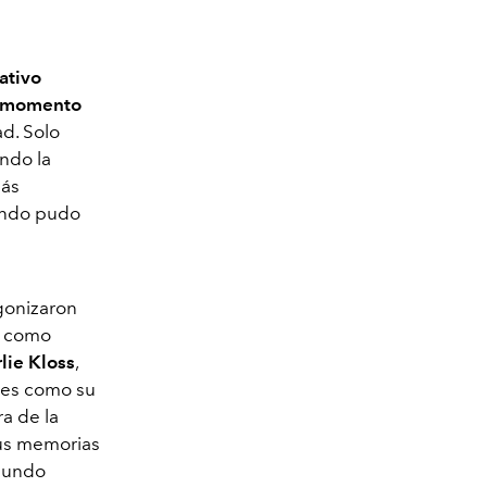
eativo
n momento
ad. Solo
endo la
más
mundo pudo
agonizaron
s como
lie Kloss
,
les como su
ra de la
sus memorias
 mundo