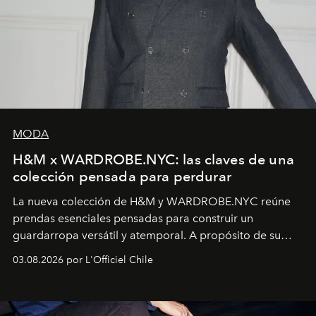
MODA
H&M x WARDROBE.NYC: las claves de una
colección pensada para perdurar
La nueva colección de H&M y WARDROBE.NYC reúne
prendas esenciales pensadas para construir un
guardarropa versátil y atemporal. A propósito de su
lanzamiento, los fundadores de la firma neoyorquina y
03.08.2026 por L'Officiel Chile
la asesora creativa y jefa de diseño global de la marca
sueca compartieron su visión sobre el proceso creativo
y la filosofía detrás de la propuesta.