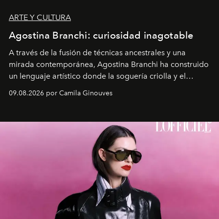
ARTE Y CULTURA
Agostina Branchi: curiosidad inagotable
A través de la fusión de técnicas ancestrales y una
mirada contemporánea, Agostina Branchi ha construido
un lenguaje artístico donde la soguería criolla y el
embarrilado dan vida a esculturas textiles tan rígidas
09.08.2026 por Camila Ginouves
como fluidas. En septiembre la artista presentará una
nueva exposición individual en el Centro Cultural
Montecarmelo.