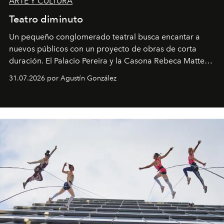
ARTE Y CULTURA
Teatro diminuto
Un pequeño conglomerado teatral busca encantar a
nuevos públicos con un proyecto de obras de corta
duración. El Palacio Pereira y la Casona Rebeca Matte
son algunos de los lugares que han albergado estas
31.07.2026 por Agustín González
miniobras. Sus puestas en escena son limpias; ponen el
foco en la historia y los personajes.