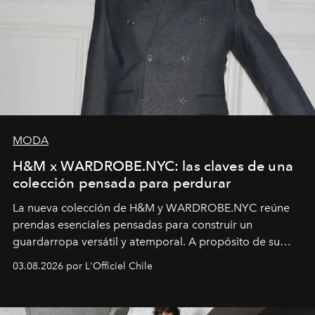
MODA
H&M x WARDROBE.NYC: las claves de una
colección pensada para perdurar
La nueva colección de H&M y WARDROBE.NYC reúne
prendas esenciales pensadas para construir un
guardarropa versátil y atemporal. A propósito de su
lanzamiento, los fundadores de la firma neoyorquina y
03.08.2026 por L'Officiel Chile
la asesora creativa y jefa de diseño global de la marca
sueca compartieron su visión sobre el proceso creativo
y la filosofía detrás de la propuesta.