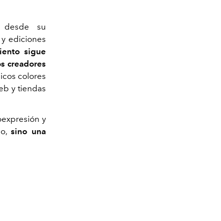
 desde su
 y ediciones
iento sigue
os creadores
icos colores
eb y tiendas
oexpresión y
do,
sino una