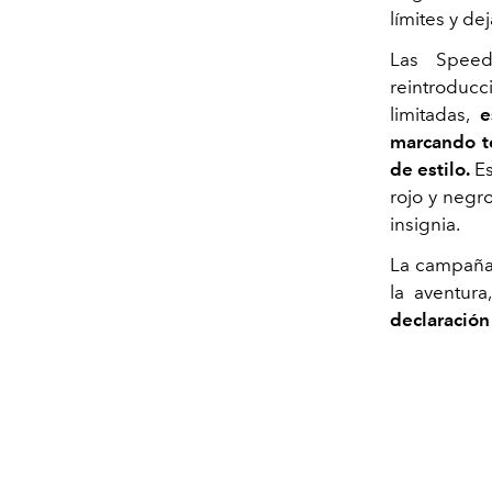
límites y dej
Las Spee
reintroducc
limitadas,
e
marcando te
de estilo.
Es
rojo y negr
insignia.
La campaña,
la aventur
declaración