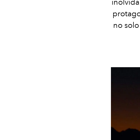
inolvid
protago
no solo