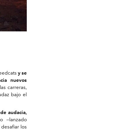
peedcats
y se
acia nuevos
las carreras,
udaz bajo el
de audacia,
o —lanzado
desafiar los