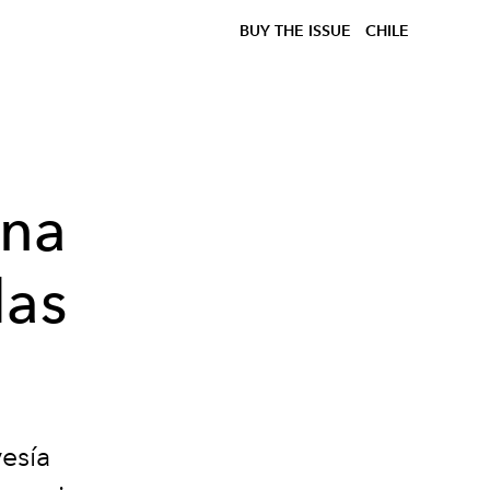
BUY THE ISSUE
CHILE
una
das
esía