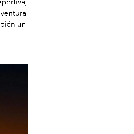
portiva,
aventura
mbién un