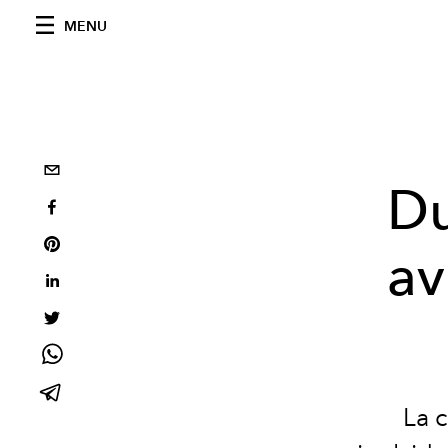
MENU
Du
av
La 