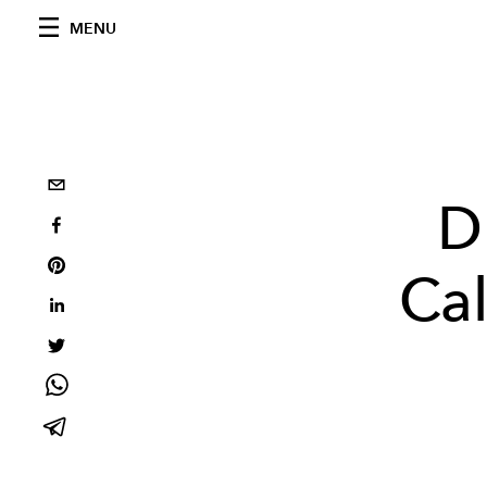
MENU
D
Cal