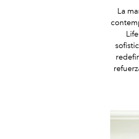
La ma
contemp
Lif
sofist
redefi
refuerz