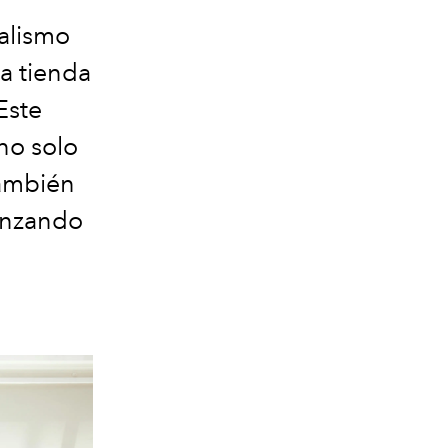
alismo
a tienda
Este
no solo
también
canzando