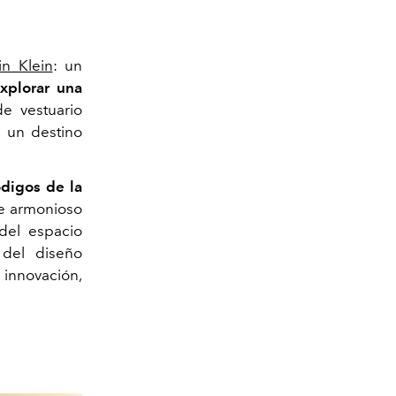
in Klein
: un
explorar una
 vestuario
s un destino
ódigos de la
te armonioso
del espacio
 del diseño
innovación,