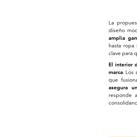
La propues
diseño mod
amplia gam
hasta ropa 
clave para q
El interior
marca
. Los
que fusion
asegura un
responde a
consolidand