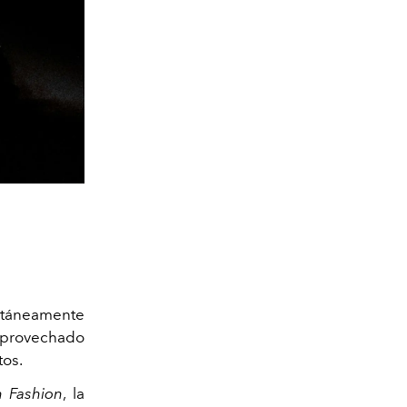
táneamente
 aprovechado
tos.
n Fashion
, la