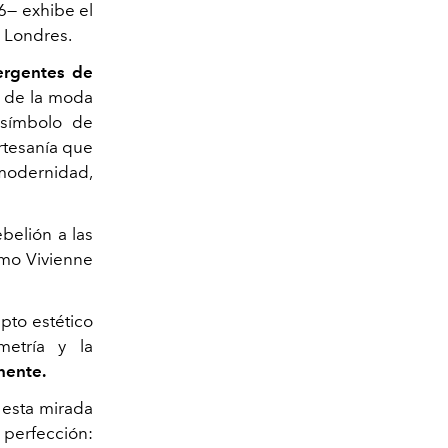
6— exhibe el
n Londres.
ergentes de
ra de la moda
 símbolo de
rtesanía que
 modernidad,
belión a las
omo Vivienne
epto estético
etría y la
nente.
 esta mirada
perfección: