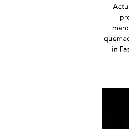
Actu
pr
manc
quemado
in Fa