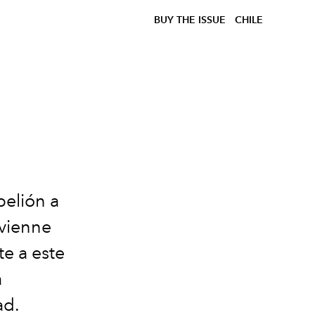
BUY THE ISSUE
CHILE
be
lió
n
a
ivienne
e a este
a
ad.