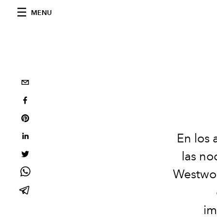
MENU
E
n
lo
s
l
a
s
no
Westwoo
im