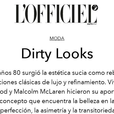
MODA
Dirty Looks
a
ño
s
8
0
sur
g
i
ó
l
a
e
s
téti
c
a
su
ci
a
co
m
o
r
e
ciones
clásicas de lujo y
refinamiento
. V
d y Malcolm McLaren hicieron su aport
concepto que encuentra la belleza en l
perfección, la asimetría y la transitoried