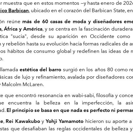
r muestra que en estos momentos —y hasta enero de 202
stico Barbican
, ubicado en el corazón del Barbican State, e
ón reúne
más de
60 casas de moda y diseñadores em
, África y América
, y se centra en la fascinación durade
́tica "sucia", desde su aparición en Occidente como
n y rebelión hasta su evolución hacia formas radicales de a
los hábitos de consumo global y redefinen las ideas de
o.
 llamada
estética del barro
surgió en los años 80 como re
ásicas de lujo y refinamiento, avalada por diseñadores c
 Malcolm McLaren.
te que encontró resonancia en
wabi-sabi
, filosofía y conc
ue encuentra la belleza en la imperfección, la asim
ad.
El principio se basa en que nada es perfecto ni perma
ke
,
Rei Kawakubo
y
Yohji Yamamoto
hicieron su aporte a
tas que desafiaban las reglas occidentales de belleza y 