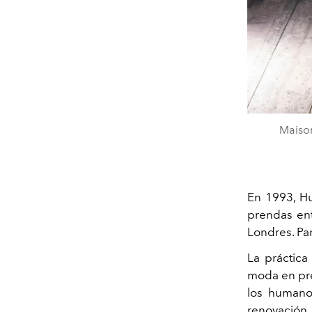
Maison
En 1993, Hu
prendas ent
Londres. Pa
La práctic
moda en pre
los humanos
renovación.