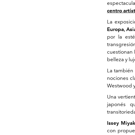
espectacula
centro artí
La exposici
Europa, Asia
por la este
transgresió
cuestionan 
belleza y luj
La también
nociones cl
Westwood y
Una vertien
japonés q
transitoried
Issey Miya
con propues