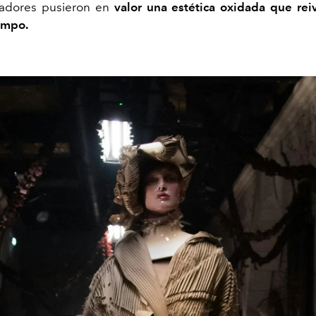
ñadores pusieron en
valor una estética oxidada que rei
empo.