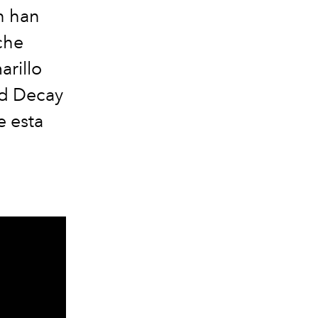
n han
che
arillo
nd Decay
e esta