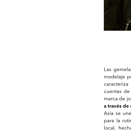
Las gemela
modelaje pe
caracteriza
cuentas de
marca de jo
a través de
Asia se un
para la rut
local, hec