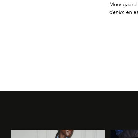
Moosgaard i
denim
en e