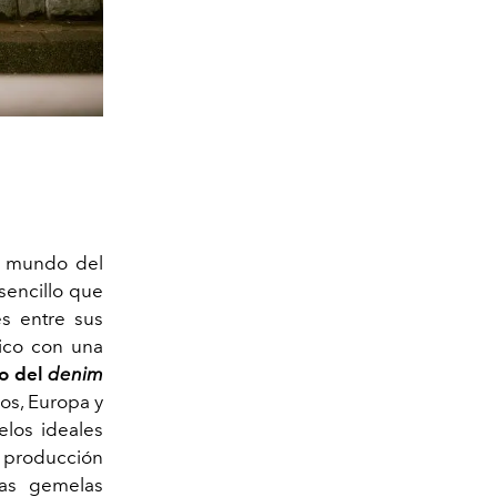
l mundo del
sencillo que
s entre sus
ico con una
do del
denim
os, Europa y
los ideales
a producción
las gemelas