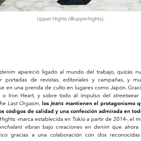
Upper Hights (@upperhights).
denim
apareció ligado al mundo del trabajo, quizás n
ar portadas de revistas, editoriales y campañas, y 
se en una prenda de culto en lugares como Japón. Grac
 o Iron Heart, y sobre todo al impulso del
streetwear
he Last Orgasm
,
los
jeans
mantienen el protagonismo 
tos códigos de calidad y una confección admirada en to
Hights -marca establecida en Tokio a partir de 2014-, el m
onchalant
vibran bajo creaciones en
denim
que ahora 
ico gracias a una colaboración con dos reconocida