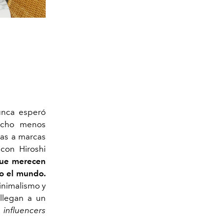
unca esperó
mucho menos
ias a marcas
con Hiroshi
que merecen
do el mundo.
inimalismo y
llegan a un
s
influencers