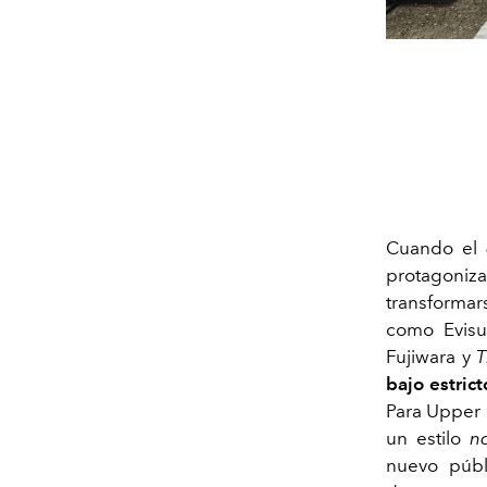
Cuando el
protagoniz
transformar
como Evisu
Fujiwara y
T
bajo estric
Para Upper 
un estilo
n
nuevo públ