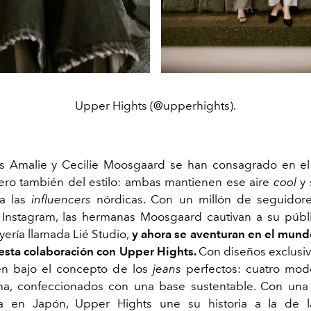
Upper Hights (@upperhights).
s Amalie y Cecilie Moosgaard se han consagrado en e
ro también del estilo: ambas mantienen ese aire
cool
y 
 a las
influencers
nórdicas. Con un millón de seguidore
 Instagram, las hermanas Moosgaard cautivan a su públ
yería llamada Lié Studio,
y ahora se aventuran en el mun
 esta colaboración con Upper Hights.
Con diseños exclusiv
en bajo el concepto de los
jeans
perfectos: cuatro mode
ina, confeccionados con una base sustentable. Con un
ha en Japón, Upper Hights une su historia a la de 