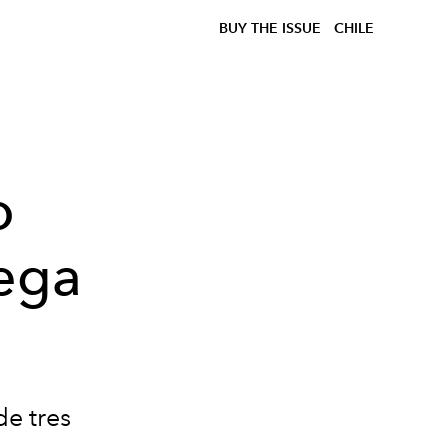
BUY THE ISSUE
CHILE
o
tega
de tres