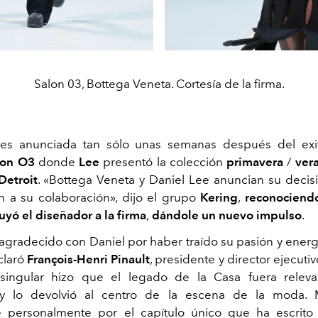
Salon 03, Bottega Veneta. Cortesía de la firma.
 es anunciada tan sólo unas semanas después del exit
lon O3
donde
Lee
presentó la colección
primavera
/
ver
Detroit
. «Bottega Veneta y Daniel Lee anuncian su decis
n a su colaboración», dijo el grupo
Kering
,
reconociendo
uyó el diseñador a la firma
,
dándole un nuevo impulso
.
agradecido con Daniel por haber traído su pasión y energ
claró
François-Henri Pinault
, presidente y director ejecuti
 singular hizo que el legado de la Casa fuera releva
 y lo devolvió al centro de la escena de la moda. 
e personalmente por el capítulo único que ha escrito 