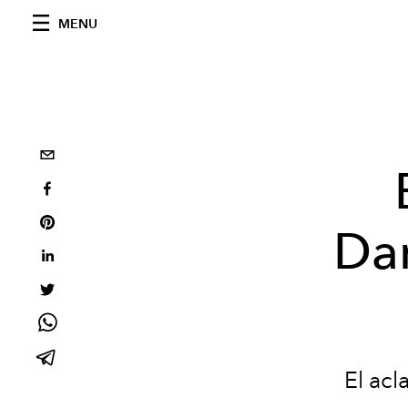
MENU
Dan
El acl