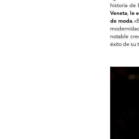
historia de
Veneta
,
le e
de moda
.
«
modernidad,
notable cre
éxito de su 