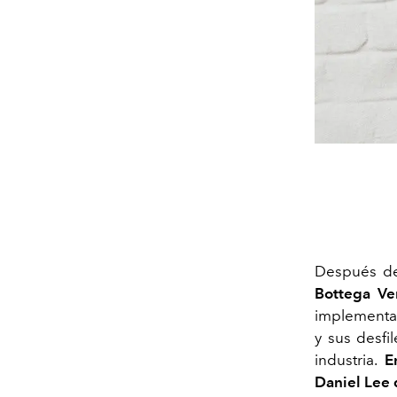
Después de 
Bottega Ve
implementac
y sus desf
industria.
E
Daniel Lee 