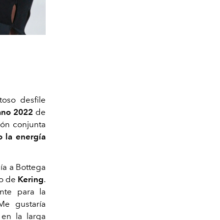
oso desfile
ano 2022
de
ión conjunta
 la energía
ía a Bottega
vo de
Kering
.
nte para la
Me gustaría
en la larga