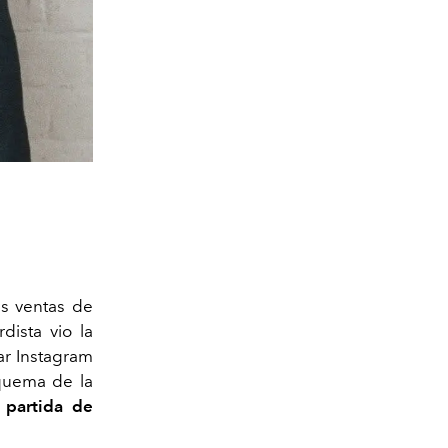
as ventas de
dista vio la
ar Instagram
quema de la
 partida de