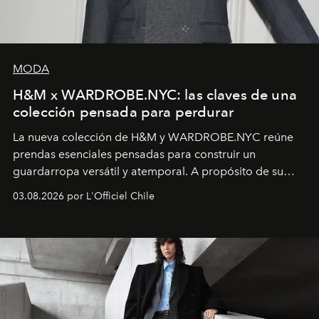
MODA
H&M x WARDROBE.NYC: las claves de una
colección pensada para perdurar
La nueva colección de H&M y WARDROBE.NYC reúne
prendas esenciales pensadas para construir un
guardarropa versátil y atemporal. A propósito de su
lanzamiento, los fundadores de la firma neoyorquina y
03.08.2026 por L'Officiel Chile
la asesora creativa y jefa de diseño global de la marca
sueca compartieron su visión sobre el proceso creativo
y la filosofía detrás de la propuesta.