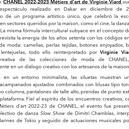
ón
CHANEL 2022-2023 Métiers d'art de Virginie Viard
vu
 espectáculo realizado en Dakar en diciembre de 2
 de un programa artístico único, que celebró la esce
en sectores queridos por la m
aison
, como el cine, la danza
a. La misma fórmula intercultural subyace en el concepto d
revisita la energía de
los años setenta con los códigos 
de moda: camelias, perlas tejidas, botones enjoyados,
 lentejuelas, todo ello reinterpretado por
Virginie Via
 creativa de las colecciones de moda de CHANEL
nte en un diálogo creativo con los artesanos de la
maiso
s en un entorno minimalista, las siluetas muestran u
acampanados ajustados combinados con blusas tipo túni
po columna, pantalones de talle alto, prendas de punto ex
lataforma. Fiel al espíritu de los encuentros creativos, 
Métiers d'art 2022-23 de CHANEL, el evento fue presen
olectivo de danza
Slow Show
de Dimitri Chamblas, inter
larines de Tokio y seguido de actuaciones musicales por
.