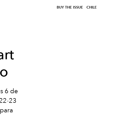
BUY THE ISSUE
CHILE
rt
io
s 6 de
022-23
 para