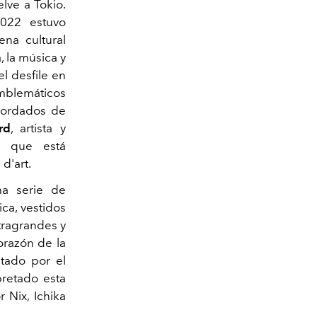
elve a Tokio.
022 estuvo
na cultural
, la música y
el desfile en
emblemáticos
 bordados de
rd
, artista y
, que está
n
d'art.
na serie de
ca, vestidos
tragrandes y
corazón de la
tado por el
pretado esta
 Nix, Ichika