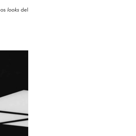
 los
looks
del