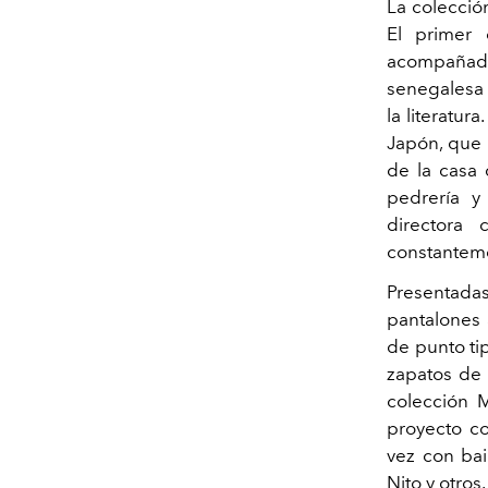
La colecci
El primer
acompañado
senegalesa 
la literatur
Japón, que 
de la casa 
pedrería y
directora
constanteme
Presentada
pantalones 
de punto ti
zapatos de p
colección 
proyecto c
vez con bai
Nito y otros