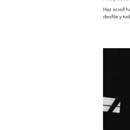
Haz
scroll
ha
desfile y to