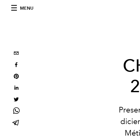
MENU
C
2
Prese
dicie
Méti