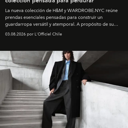
colección pensada para perdurar
La nueva colección de H&M y WARDROBE.NYC reúne
prendas esenciales pensadas para construir un
guardarropa versátil y atemporal. A propósito de su
lanzamiento, los fundadores de la firma neoyorquina y
03.08.2026 por L'Officiel Chile
la asesora creativa y jefa de diseño global de la marca
sueca compartieron su visión sobre el proceso creativo
y la filosofía detrás de la propuesta.