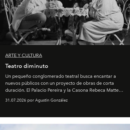
ARTE Y CULTURA
Teatro diminuto
Un pequeño conglomerado teatral busca encantar a
nuevos públicos con un proyecto de obras de corta
duración. El Palacio Pereira y la Casona Rebeca Matte
son algunos de los lugares que han albergado estas
31.07.2026 por Agustín González
miniobras. Sus puestas en escena son limpias; ponen el
foco en la historia y los personajes.