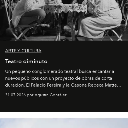
ARTE Y CULTURA
Teatro diminuto
Un pequeño conglomerado teatral busca encantar a
nuevos públicos con un proyecto de obras de corta
duración. El Palacio Pereira y la Casona Rebeca Matte
son algunos de los lugares que han albergado estas
31.07.2026 por Agustín González
miniobras. Sus puestas en escena son limpias; ponen el
foco en la historia y los personajes.