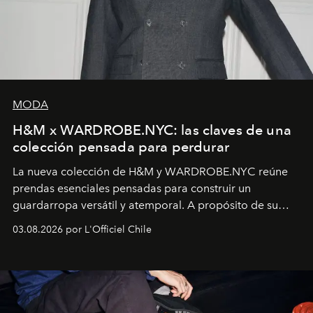
MODA
H&M x WARDROBE.NYC: las claves de una
colección pensada para perdurar
La nueva colección de H&M y WARDROBE.NYC reúne
prendas esenciales pensadas para construir un
guardarropa versátil y atemporal. A propósito de su
lanzamiento, los fundadores de la firma neoyorquina y
03.08.2026 por L'Officiel Chile
la asesora creativa y jefa de diseño global de la marca
sueca compartieron su visión sobre el proceso creativo
y la filosofía detrás de la propuesta.