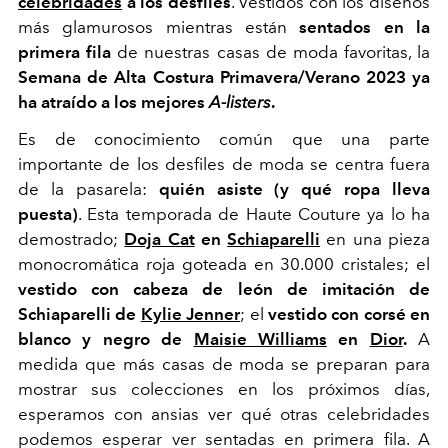
celebridades
a los desfiles
. Vestidos con los diseños
más glamurosos mientras están
sentados en la
primera fila
de nuestras casas de moda favoritas, la
Semana de Alta Costura Primavera/Verano 2023 ya
ha atraído a los mejores
A-listers
.
Es de conocimiento común que una parte
importante de los desfiles de moda se centra fuera
de la pasarela:
quién asiste (y qué ropa lleva
puesta)
. Esta temporada de Haute Couture ya lo ha
demostrado;
Doja Cat
en
Schiaparelli
en una pieza
monocromática roja goteada en 30.000 cristales; el
vestido con cabeza de león de imitación de
Schiaparelli de
Kylie Jenner
; el
vestido con corsé en
blanco y negro de
Maisie Williams
en
Dior
.
A
medida que más casas de moda se preparan para
mostrar sus colecciones en los próximos días,
esperamos con ansias ver qué otras celebridades
podemos esperar ver sentadas en primera fila. A