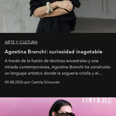
ARTE Y CULTURA
Agostina Branchi: curiosidad inagotable
A través de la fusión de técnicas ancestrales y una
mirada contemporánea, Agostina Branchi ha construido
un lenguaje artístico donde la soguería criolla y el
embarrilado dan vida a esculturas textiles tan rígidas
09.08.2026 por Camila Ginouves
como fluidas. En septiembre la artista presentará una
nueva exposición individual en el Centro Cultural
Montecarmelo.