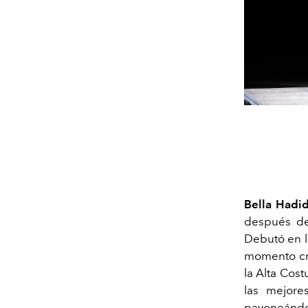
Bella Hadi
después de
Debutó en 
momento cru
la Alta Cos
las mejor
pavoneándo