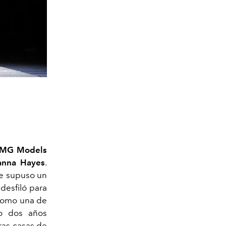
IMG Models
anna Hayes
.
e supuso un
desfiló para
 como una de
o dos años
ras casas de