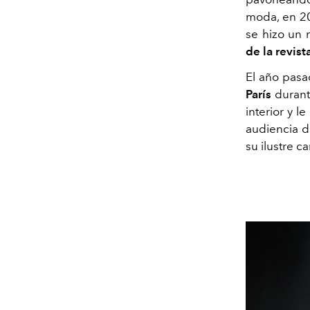
moda, en 20
se hizo un
de la revis
El año pasa
París
durant
interior y l
audiencia 
su ilustre c