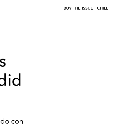
BUY THE ISSUE
CHILE
s
did
ado con