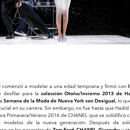
d
comenzó a modelar a una edad temprana y firmó con
 desfilar para la
colección Otoño/Invierno 2013 de H
la
Semana de la Moda de Nueva York con Desigual,
lo qu
cial en su carrera. Sin embargo, no fue hasta que Hadid 
tura Primavera/Verano 2016 de CHANEL que se solidificó
es modelos de la nueva generación. Después de sol
se en las pasarelas de
Tom Ford
,
CHANEL
,
Givenchy
y ot