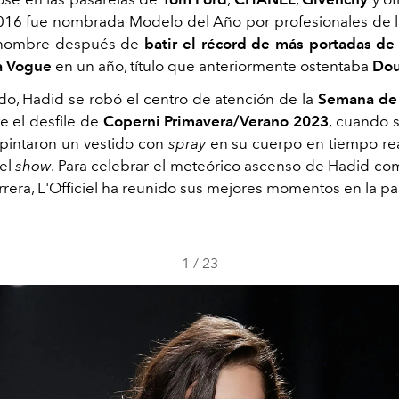
16 fue nombrada Modelo del Año por profesionales de la
 nombre después de
batir el récord de más portadas d
ta Vogue
en un año, título que anteriormente ostentaba
Dou
do, Hadid se robó el centro de atención de la
Semana de
e el desfile de
Coperni Primavera/Verano 2023
, cuando s
e pintaron un vestido con
spray
en su cuerpo en tiempo real
del
show
. Para celebrar el meteórico ascenso de Hadid c
arrera, L'Officiel ha reunido sus mejores momentos en la pa
1
/
23