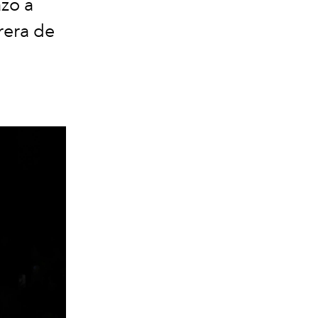
azo a
rera de