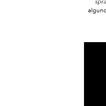
spr
alguno