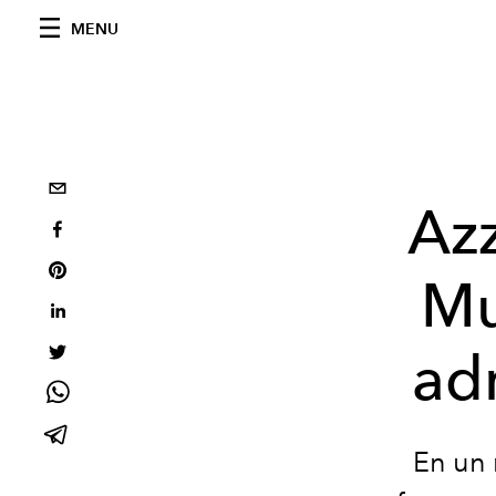
MENU
Azz
Mu
adm
En un