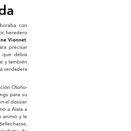
ada
aboraba con
or, heredero
ine Vionnet
.
ra precisar
n que debía
he y también
na verdadera
cción Otoño-
ings para su
n el dossier
mó a Alaïa a
o animó y le
Bellechasse,
riodistas de