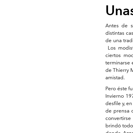
Unas
Antes de s
distintas c
de una trad
Los modist
ciertos mo
terminarse 
de Thierry 
amistad.
Pero éste f
Invierno 19
desfile y, 
de prensa q
convertirse
brindó todo
donde Azzed