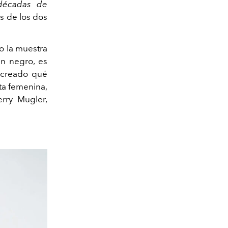
 décadas de
es de los dos
o la muestra
en negro, es
o creado qué
ta femenina,
rry Mugler,