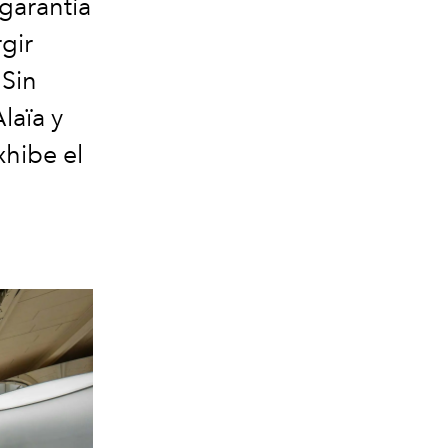
 garantía
gir
 Sin
laïa y
xhibe el