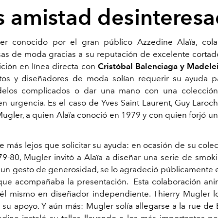
 amistad desinteres
er conocido por el gran público Azzedine Alaïa, col
asas de moda gracias a su reputación de excelente cortad
ición en línea directa con
Cristóbal Balenciaga y Madele
os y diseñadores de moda solían requerir su ayuda pa
delos complicados o dar una mano con una colecció
en urgencia. Es el caso de Yves Saint Laurent, Guy Laroc
Mugler, a quien Alaïa conoció en 1979 y con quien forjó u
ue más lejos que solicitar su ayuda: en ocasión de su cole
79-80, Mugler invitó a Alaïa a diseñar una serie de smok
en un gesto de generosidad, se lo agradeció públicamente e
ue acompañaba la presentación. Esta colaboración ani
 él mismo en diseñador independiente. Thierry Mugler l
 su apoyo. Y aún más: Mugler solía allegarse a la rue de 
ine instaló su taller, llevando a los más importantes pe