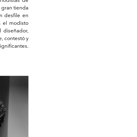
a gran tienda
 desfile en
 el modisto
l diseñador,
, contestó y
gnificantes.