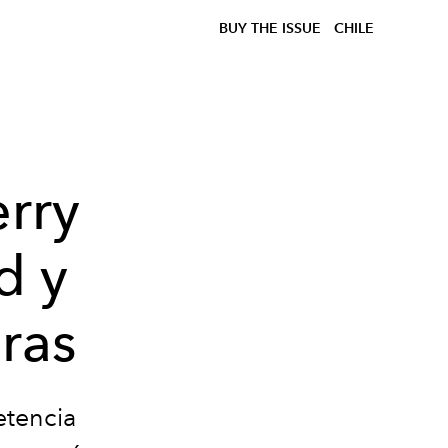
BUY THE ISSUE
CHILE
erry
d y
eras
tencia