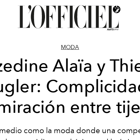
MODA
edine Alaïa y Thi
gler: Complicida
iración entre tij
 medio como la moda donde una compe