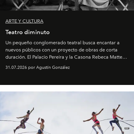
ARTE Y CULTURA
Teatro diminuto
Un pequeño conglomerado teatral busca encantar a
nuevos públicos con un proyecto de obras de corta
duración. El Palacio Pereira y la Casona Rebeca Matte
son algunos de los lugares que han albergado estas
31.07.2026 por Agustín González
miniobras. Sus puestas en escena son limpias; ponen el
foco en la historia y los personajes.