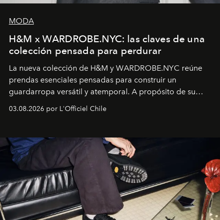
MODA
H&M x WARDROBE.NYC: las claves de una
colección pensada para perdurar
La nueva colección de H&M y WARDROBE.NYC reúne
prendas esenciales pensadas para construir un
guardarropa versátil y atemporal. A propósito de su
lanzamiento, los fundadores de la firma neoyorquina y
03.08.2026 por L'Officiel Chile
la asesora creativa y jefa de diseño global de la marca
sueca compartieron su visión sobre el proceso creativo
y la filosofía detrás de la propuesta.