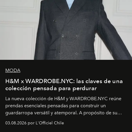
MODA
H&M x WARDROBE.NYC: las claves de una
colección pensada para perdurar
La nueva colección de H&M y WARDROBE.NYC reúne
prendas esenciales pensadas para construir un
guardarropa versátil y atemporal. A propósito de su
lanzamiento, los fundadores de la firma neoyorquina y
03.08.2026 por L'Officiel Chile
la asesora creativa y jefa de diseño global de la marca