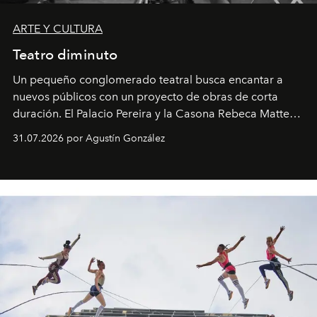
ARTE Y CULTURA
Teatro diminuto
Un pequeño conglomerado teatral busca encantar a
nuevos públicos con un proyecto de obras de corta
duración. El Palacio Pereira y la Casona Rebeca Matte
son algunos de los lugares que han albergado estas
31.07.2026 por Agustín González
miniobras. Sus puestas en escena son limpias; ponen el
foco en la historia y los personajes.