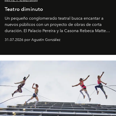
Teatro diminuto
Un pequeño conglomerado teatral busca encantar a
nuevos públicos con un proyecto de obras de corta
duración. El Palacio Pereira y la Casona Rebeca Matte
son algunos de los lugares que han albergado estas
31.07.2026 por Agustín González
miniobras. Sus puestas en escena son limpias; ponen el
foco en la historia y los personajes.