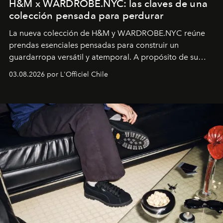
H&M x WARDROBE.NYC: las claves de una
colección pensada para perdurar
La nueva colección de H&M y WARDROBE.NYC reúne
prendas esenciales pensadas para construir un
guardarropa versátil y atemporal. A propósito de su
lanzamiento, los fundadores de la firma neoyorquina y
03.08.2026 por L'Officiel Chile
la asesora creativa y jefa de diseño global de la marca
sueca compartieron su visión sobre el proceso creativo
y la filosofía detrás de la propuesta.