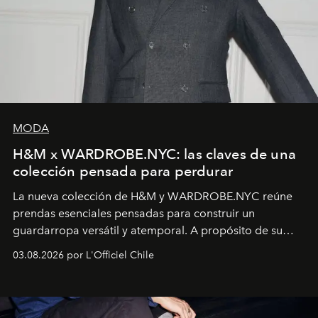
MODA
H&M x WARDROBE.NYC: las claves de una
colección pensada para perdurar
La nueva colección de H&M y WARDROBE.NYC reúne
prendas esenciales pensadas para construir un
guardarropa versátil y atemporal. A propósito de su
lanzamiento, los fundadores de la firma neoyorquina y
03.08.2026 por L'Officiel Chile
la asesora creativa y jefa de diseño global de la marca
sueca compartieron su visión sobre el proceso creativo
y la filosofía detrás de la propuesta.