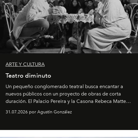
ARTE Y CULTURA
Teatro diminuto
Un pequeño conglomerado teatral busca encantar a
nuevos públicos con un proyecto de obras de corta
duración. El Palacio Pereira y la Casona Rebeca Matte
son algunos de los lugares que han albergado estas
31.07.2026 por Agustín González
miniobras. Sus puestas en escena son limpias; ponen el
foco en la historia y los personajes.