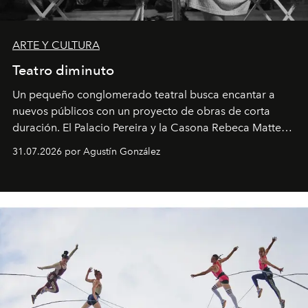
ARTE Y CULTURA
Teatro diminuto
Un pequeño conglomerado teatral busca encantar a
nuevos públicos con un proyecto de obras de corta
duración. El Palacio Pereira y la Casona Rebeca Matte
son algunos de los lugares que han albergado estas
31.07.2026 por Agustín González
miniobras. Sus puestas en escena son limpias; ponen el
foco en la historia y los personajes.