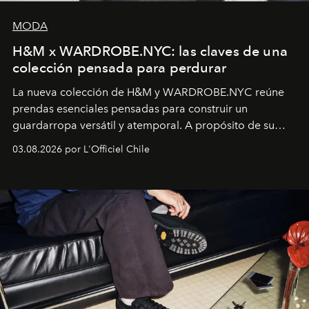
MODA
H&M x WARDROBE.NYC: las claves de una
colección pensada para perdurar
La nueva colección de H&M y WARDROBE.NYC reúne
prendas esenciales pensadas para construir un
guardarropa versátil y atemporal. A propósito de su
lanzamiento, los fundadores de la firma neoyorquina y
03.08.2026 por L'Officiel Chile
la asesora creativa y jefa de diseño global de la marca
sueca compartieron su visión sobre el proceso creativo
y la filosofía detrás de la propuesta.